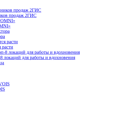
ников продаж 2ГИС
OMNI»
ора
 расти
-8 локаций для работы и вдохновения
OIS