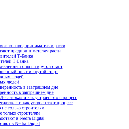
гают предпринимателям расти
ителей Т-Банка
зненный опыт и крутой старт
ных людей
ренность в завтрашнем дне
галтэка» и как устроен этот процесс
е только строителям
ают в Nedra Digital