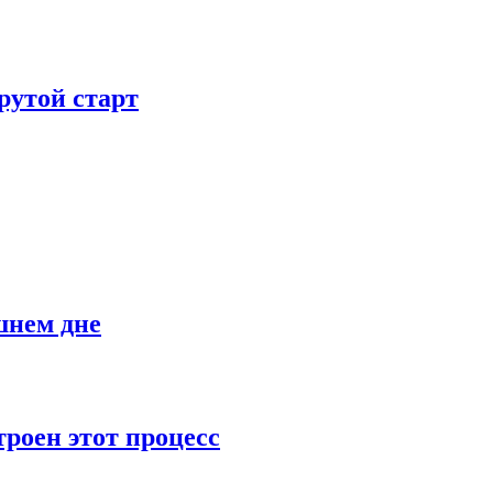
рутой старт
шнем дне
роен этот процесс