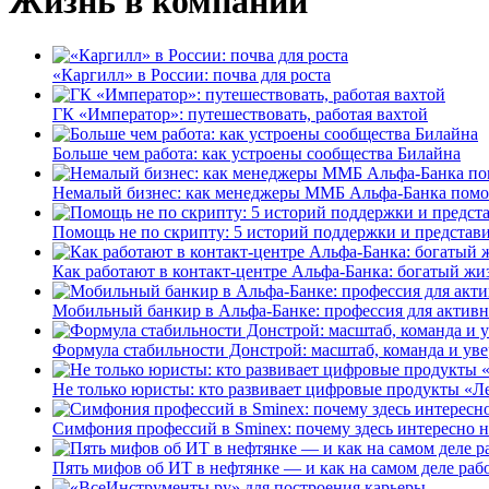
Жизнь в компании
«Каргилл» в России: почва для роста
ГК «Император»: путешествовать, работая вахтой
Больше чем работа: как устроены сообщества Билайна
Немалый бизнес: как менеджеры ММБ Альфа-Банка помо
Помощь не по скрипту: 5 историй поддержки и представ
Как работают в контакт-центре Альфа-Банка: богатый жи
Мобильный банкир в Альфа-Банке: профессия для актив
Формула стабильности Донстрой: масштаб, команда и уве
Не только юристы: кто развивает цифровые продукты «Ле
Симфония профессий в Sminex: почему здесь интересно н
Пять мифов об ИТ в нефтянке — и как на самом деле работ