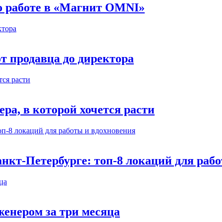
 о работе в «Магнит OMNI»
т продавца до директора
а, в которой хочется расти
нкт-Петербурге: топ-8 локаций для раб
енером за три месяца