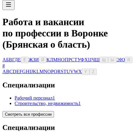
Работа и вакансии
по профессии в Воронке
(Брянская о бласть)
А
Б
В
Г
Д
Е
Ж
З
И
К
Л
М
Н
О
П
Р
С
Т
У
Ф
Х
Ц
Ч
Ш
Э
Ю
Ё
Й
Щ
Ы
Я
#
A
B
C
D
E
F
G
H
I
J
K
L
M
N
O
P
Q
R
S
T
U
V
W
X
Y
Z
Специализации
Рабочий персонал
1
Строительство, недвижимость
1
Смотреть все профессии
Специализации