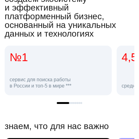
и эффективный
платформенный бизнес,
основанный на уникальных
данных и технологиях
4,5
а работы
 мире ***
средняя оценка hh.ru как рабо
знаем, что для нас важно