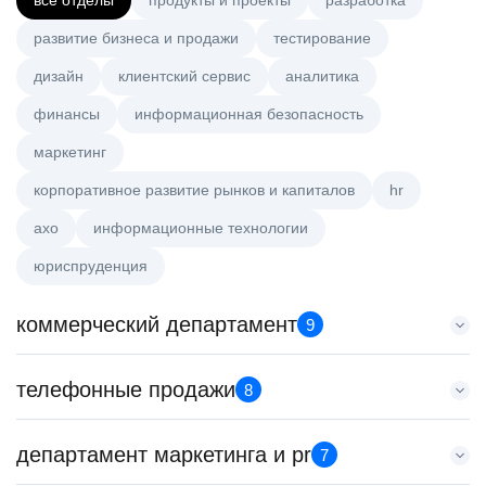
все отделы
продукты и проекты
разработка
развитие бизнеса и продажи
тестирование
дизайн
клиентский сервис
аналитика
финансы
информационная безопасность
маркетинг
корпоративное развитие рынков и капиталов
hr
axo
информационные технологии
юриспруденция
коммерческий департамент
9
Менеджер по работе с ключевыми клиентами (КАМ)
телефонные продажи
8
HeadHunter::Коммерческий департамент
21 июл. 2026
Менеджер по продажам в сегменте среднего и крупного
департамент маркетинга и pr
з/п не указана
7
бизнеса
Москва