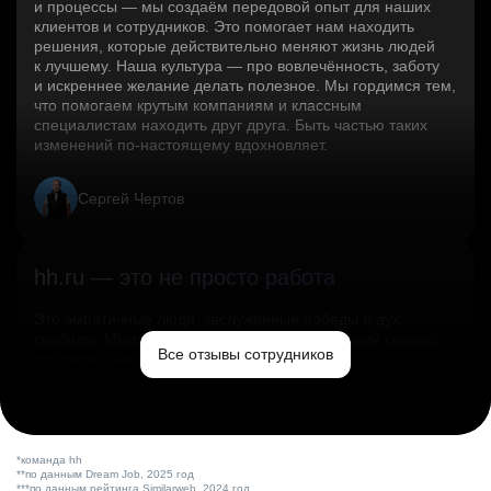
и процессы — мы создаём передовой опыт для наших
клиентов и сотрудников. Это помогает нам находить
решения, которые действительно меняют жизнь людей
к лучшему. Наша культура — про вовлечённость, заботу
и искреннее желание делать полезное. Мы гордимся тем,
что помогаем крутым компаниям и классным
специалистам находить друг друга. Быть частью таких
изменений по‑настоящему вдохновляет.
Сергей Чертов
hh.ru — это не просто работа
Это эмпатичные люди, заслуженные победы и дух
свободы. Мы помогаем миру и создаём лучший сервис
Все отзывы сотрудников
по поиску работы в стране.
Ольга Емельянова
*команда hh
**по данным Dream Job, 2025 год
***по данным рейтинга Similarweb, 2024 год