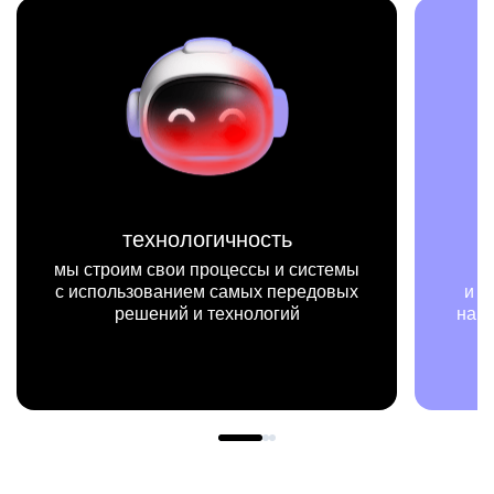
хнологичность
миссия
свои процессы и системы
мы на конкретны
ванием самых передовых
и примерах видим, ка
ений и технологий
нашей работы меняют