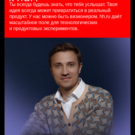
HeadHunter::Коммерческий департамент
HeadHunter::Департамент маркетинга
Ташкент
Ты всегда будешь знать, что тебя услышат.
Твоя
Senior Data Scientist (команда рекомендаций)
20 июл. 2026
10 июл. 2026
идея всегда может превратиться в реальный
HeadHunter::Analytics/Data Science
з/п не указана
з/п не указана
продукт.
У нас можно быть визионером. hh.ru даёт
Менеджер по продажам в сегменте малого и среднего
29 июл. 2026
Ярославль
Москва
масштабное поле для технологических
бизнеса
450000 ₽
и продуктовых экспериментов.
HeadHunter::Телефонные продажи
Москва
Key Account Manager (EdTech)
вчера
HeadHunter::Коммерческий департамент
111800 - 186500 ₽
4 авг. 2026
Ярославль
150000 ₽
Санкт-Петербург