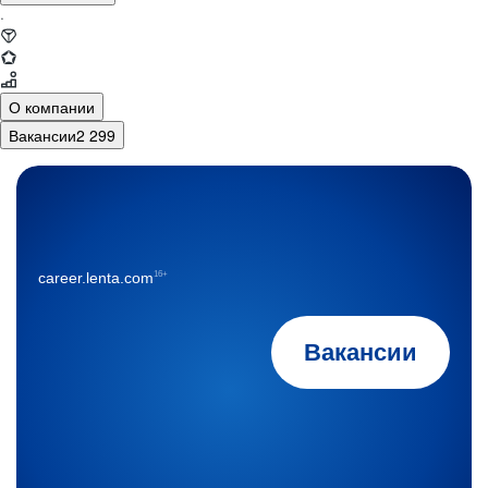
·
О компании
Вакансии
2 299
16+
career.lenta.com
Вакансии