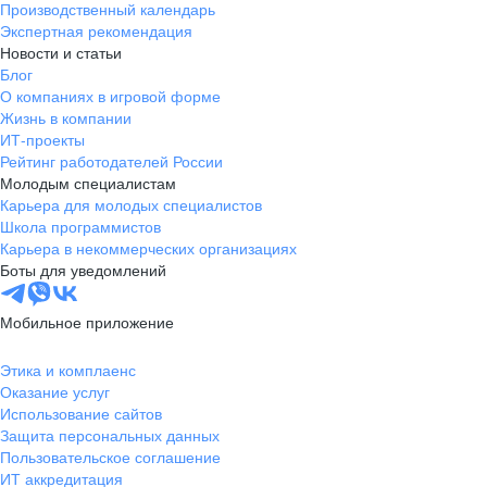
Производственный календарь
Новгородская
Боровичи
Экспертная рекомендация
область
Новости и статьи
Валдай
Малая Вишера
Блог
О компаниях в игровой форме
Окуловка
Пестово
Жизнь в компании
Сольцы
Старая Русса
ИТ-проекты
Холм
Чудово
Рейтинг работодателей России
Мурманская область
Апатиты
Молодым специалистам
Карьера для молодых специалистов
Гаджиево
Заозерск
Школа программистов
Заполярный
Кандалакша
Карьера в некоммерческих организациях
Кировск (Мурманская
Ковдор
Боты для уведомлений
область)
Кола
Мончегорск
Мобильное приложение
Оленегорск
Островной
Полярные Зори
Полярный
Этика и комплаенс
Оказание услуг
Североморск
Снежногорск
Использование сайтов
Республика Карелия
Беломорск
Защита персональных данных
Кемь
Кондопога
Пользовательское соглашение
ИТ аккредитация
Костомукша
Лахденпохья