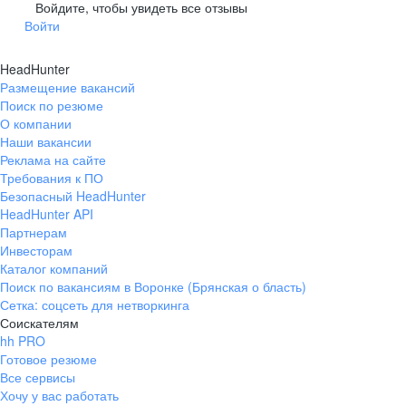
Гусев
Зеленоградск
Войдите, чтобы увидеть все отзывы
Войти
Краснознаменск
Ладушкин
(Калининградская
область)
HeadHunter
Мамоново
Неман
Размещение вакансий
Нестеров
Озерск
Поиск по резюме
(Калининградская
О компании
область)
Наши вакансии
Пионерский
Полесск
Реклама на сайте
Требования к ПО
Правдинск
Светлогорск
(Калининградская
Безопасный HeadHunter
область)
HeadHunter API
Светлый
Славск
Партнерам
Инвесторам
Советск
Черняховск
Каталог компаний
(Калининградская
область)
Поиск по вакансиям в Воронке (Брянская о бласть)
Сетка: соцсеть для нетворкинга
Республика Коми
Воркута
Соискателям
Вуктыл
Емва
hh PRO
Инта
Микунь
Готовое резюме
Все сервисы
Печора
Сосногорск
Хочу у вас работать
Усинск
Ухта