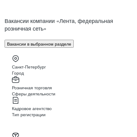
Нижний Новгород
Великий Новгород
Омск
Орел
Вакансии компании «Лента, федеральная
Оренбург
Пенза
розничная сеть»
Пермь
Петрозаводск
Псков
Ростов-на-Дону
Вакансии в выбранном разделе
Рязань
Самара
Саратов
Якутск
Южно-Сахалинск
Владикавказ
Санкт-Петербург
Смоленск
Ставрополь
Город
Тамбов
Казань
Розничная торговля
Тверь
Томск
Сферы деятельности
Кызыл
Тула
Тюмень
Ижевск
Кадровое агентство
Ульяновск
Уфа
Тип регистрации
Хабаровск
Абакан
Челябинск
Грозный
Чита
Чебоксары