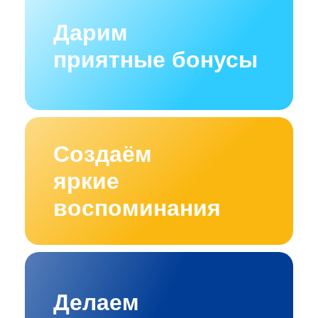
Дарим
приятные бонусы
Создаём
яркие
воспоминания
Делаем