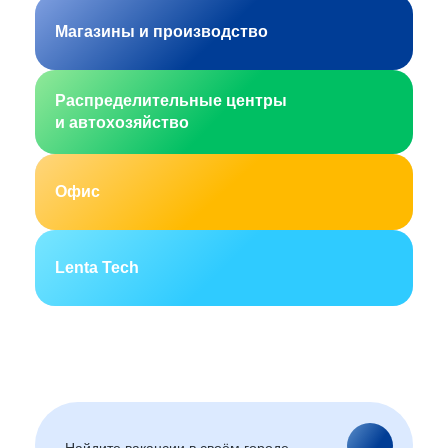
Магазины и производство
Распределительные центры
и автохозяйство
Офис
Lenta Tech
Москва
Санкт-Петербург
Екатеринбург
Новосибирск
Горно-Алтайск
Барнаул
Благовещенск
Архангельск
(Амурская область)
Астрахань
Белгород