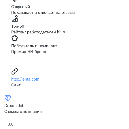
Ярославль
Луганск
Открытый
Показывает и отвечает на отзывы
Луцк
Севастополь
Симферополь
Сумы
Топ-50
Тернополь
Ужгород
Рейтинг работодателей hh.ru
Харьков
Херсон
Хмельницкий
Черкассы
Победитель и номинант
Черновцы
Чернигов
Премия HR-бренд
Ленинградская
Ханты-Мансийск
область
Тольятти
Дудинка
(Красноярский край)
http://lenta.com
Тура (Красноярский
Агинское
Сайт
край)
(Забайкальский АО)
Усть-Ордынский
Палана
Анадырь
Сочи
Dream Job
Норильск
Дзержинск
Отзывы о компании
(Нижегородская
область)
3,6
Арзамас
Саров