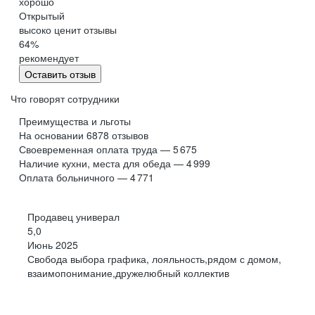
хорошо
Обнинск
Салехард
Открытый
высоко ценит отзывы
Буркина Фасо
Минск
64
%
Гомель
Могилев
рекомендует
Витебск
Гродно
Оставить отзыв
Брест
Архангельская
область
Что говорят сотрудники
Каргополь
Коряжма
Преимущества и льготы
Котлас
Мезень
На основании
6878
отзывов
Своевременная оплата труда — 5 675
Мирный
Новодвинск
(Архангельская
Наличие кухни, места для обеда — 4 999
область)
Оплата больничного — 4 771
Няндома
Онега
Северодвинск
Сольвычегодск
Продавец универал
Шенкурск
Калининградская
5,0
область
Июнь 2025
Багратионовск
Балтийск
Свобода выбора графика, лояльность,рядом с домом,
взаимопонимание,дружелюбный коллектив
Гвардейск
Гурьевск
(Калининградская
область)